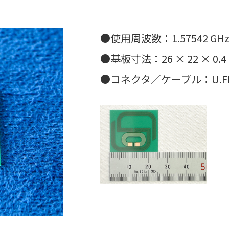
●使用周波数：1.57542 GH
●基板寸法：26 × 22 × 0.4
●コネクタ／ケーブル：U.FL ／