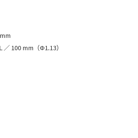
z
 mm
 100 mm（Φ1.13）